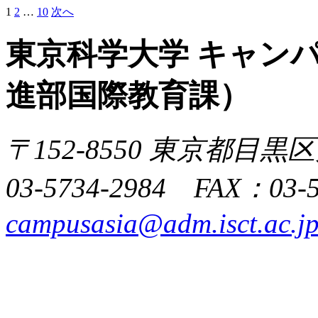
1
2
…
10
次へ
投
稿
東京科学大学
キャン
の
ペ
進部国際教育課）
ー
ジ
〒152-8550 東京都目黒区
送
り
03-5734-2984 FAX：03-
campusasia@adm.isct.ac.j